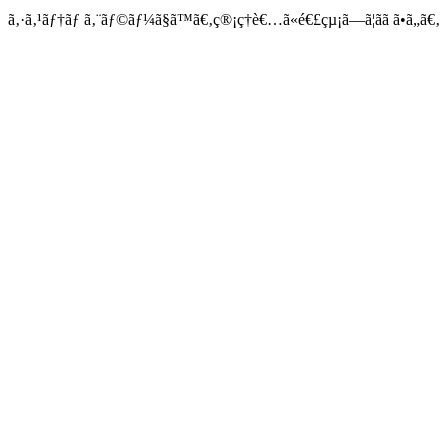
ã‚·ã‚¹ãƒ†ãƒ ã‚¨ãƒ©ãƒ¼ã§ã™ã€‚ç®¡ç†è€…ã«é€£çµ¡ã—ã¦ãã ã•ã„ã€‚