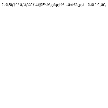
ã‚·ã‚¹ãƒ†ãƒ ã‚¨ãƒ©ãƒ¼ã§ã™ã€‚ç®¡ç†è€…ã«é€£çµ¡ã—ã¦ãã ã•ã„ã€‚