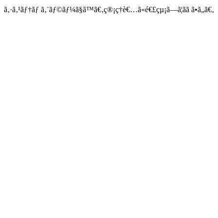
ã‚·ã‚¹ãƒ†ãƒ ã‚¨ãƒ©ãƒ¼ã§ã™ã€‚ç®¡ç†è€…ã«é€£çµ¡ã—ã¦ãã ã•ã„ã€‚