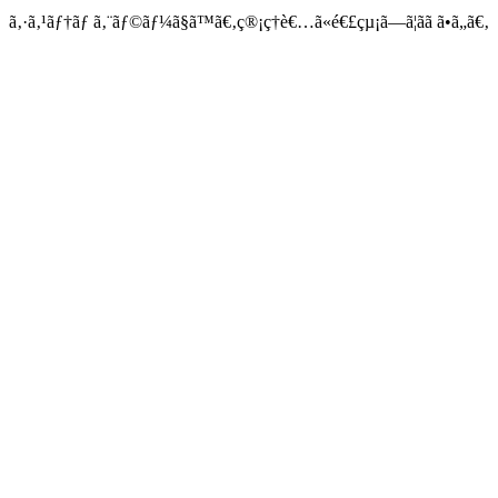
ã‚·ã‚¹ãƒ†ãƒ ã‚¨ãƒ©ãƒ¼ã§ã™ã€‚ç®¡ç†è€…ã«é€£çµ¡ã—ã¦ãã ã•ã„ã€‚