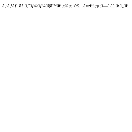
ã‚·ã‚¹ãƒ†ãƒ ã‚¨ãƒ©ãƒ¼ã§ã™ã€‚ç®¡ç†è€…ã«é€£çµ¡ã—ã¦ãã ã•ã„ã€‚