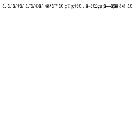
ã‚·ã‚¹ãƒ†ãƒ ã‚¨ãƒ©ãƒ¼ã§ã™ã€‚ç®¡ç†è€…ã«é€£çµ¡ã—ã¦ãã ã•ã„ã€‚