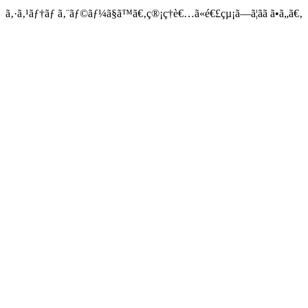
ã‚·ã‚¹ãƒ†ãƒ ã‚¨ãƒ©ãƒ¼ã§ã™ã€‚ç®¡ç†è€…ã«é€£çµ¡ã—ã¦ãã ã•ã„ã€‚