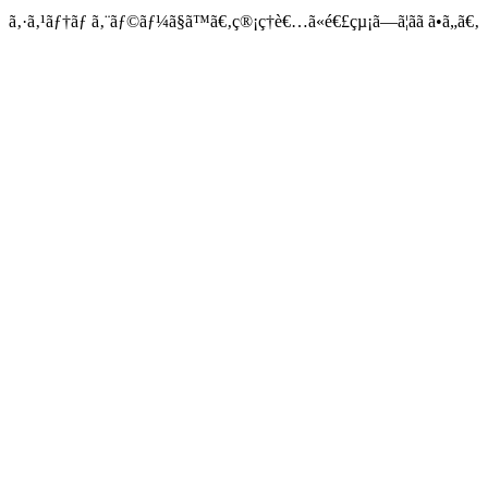
ã‚·ã‚¹ãƒ†ãƒ ã‚¨ãƒ©ãƒ¼ã§ã™ã€‚ç®¡ç†è€…ã«é€£çµ¡ã—ã¦ãã ã•ã„ã€‚