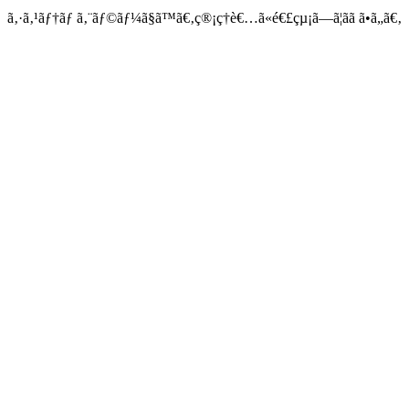
ã‚·ã‚¹ãƒ†ãƒ ã‚¨ãƒ©ãƒ¼ã§ã™ã€‚ç®¡ç†è€…ã«é€£çµ¡ã—ã¦ãã ã•ã„ã€‚