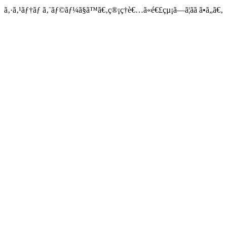
ã‚·ã‚¹ãƒ†ãƒ ã‚¨ãƒ©ãƒ¼ã§ã™ã€‚ç®¡ç†è€…ã«é€£çµ¡ã—ã¦ãã ã•ã„ã€‚