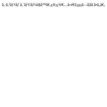
ã‚·ã‚¹ãƒ†ãƒ ã‚¨ãƒ©ãƒ¼ã§ã™ã€‚ç®¡ç†è€…ã«é€£çµ¡ã—ã¦ãã ã•ã„ã€‚