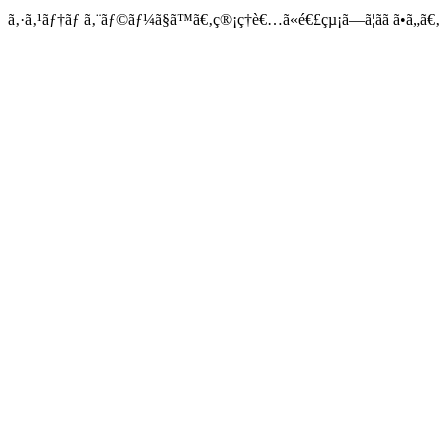
ã‚·ã‚¹ãƒ†ãƒ ã‚¨ãƒ©ãƒ¼ã§ã™ã€‚ç®¡ç†è€…ã«é€£çµ¡ã—ã¦ãã ã•ã„ã€‚