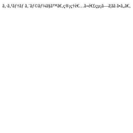
ã‚·ã‚¹ãƒ†ãƒ ã‚¨ãƒ©ãƒ¼ã§ã™ã€‚ç®¡ç†è€…ã«é€£çµ¡ã—ã¦ãã ã•ã„ã€‚