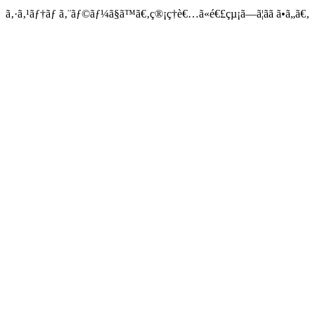
ã‚·ã‚¹ãƒ†ãƒ ã‚¨ãƒ©ãƒ¼ã§ã™ã€‚ç®¡ç†è€…ã«é€£çµ¡ã—ã¦ãã ã•ã„ã€‚