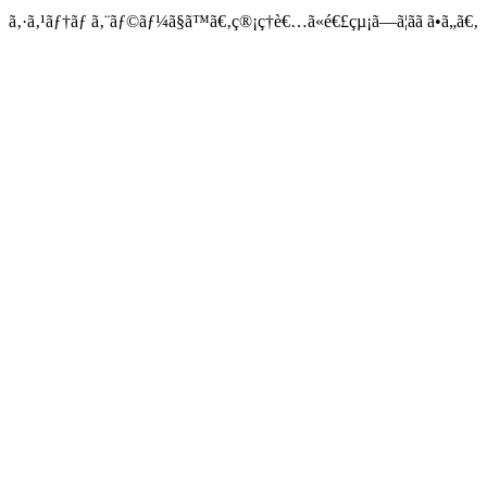
ã‚·ã‚¹ãƒ†ãƒ ã‚¨ãƒ©ãƒ¼ã§ã™ã€‚ç®¡ç†è€…ã«é€£çµ¡ã—ã¦ãã ã•ã„ã€‚