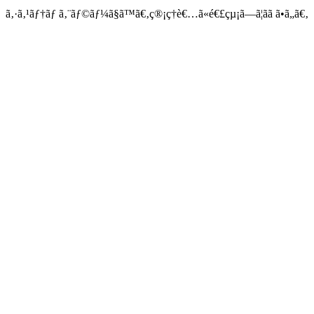
ã‚·ã‚¹ãƒ†ãƒ ã‚¨ãƒ©ãƒ¼ã§ã™ã€‚ç®¡ç†è€…ã«é€£çµ¡ã—ã¦ãã ã•ã„ã€‚