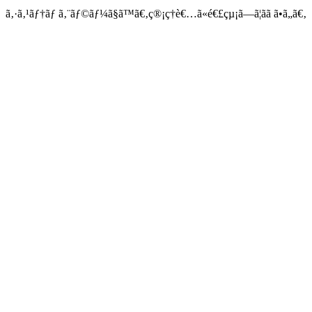
ã‚·ã‚¹ãƒ†ãƒ ã‚¨ãƒ©ãƒ¼ã§ã™ã€‚ç®¡ç†è€…ã«é€£çµ¡ã—ã¦ãã ã•ã„ã€‚