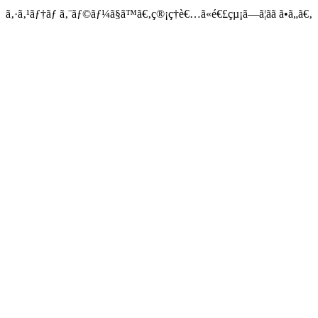
ã‚·ã‚¹ãƒ†ãƒ ã‚¨ãƒ©ãƒ¼ã§ã™ã€‚ç®¡ç†è€…ã«é€£çµ¡ã—ã¦ãã ã•ã„ã€‚