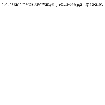
ã‚·ã‚¹ãƒ†ãƒ ã‚¨ãƒ©ãƒ¼ã§ã™ã€‚ç®¡ç†è€…ã«é€£çµ¡ã—ã¦ãã ã•ã„ã€‚