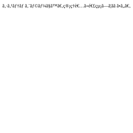
ã‚·ã‚¹ãƒ†ãƒ ã‚¨ãƒ©ãƒ¼ã§ã™ã€‚ç®¡ç†è€…ã«é€£çµ¡ã—ã¦ãã ã•ã„ã€‚