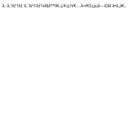
ã‚·ã‚¹ãƒ†ãƒ ã‚¨ãƒ©ãƒ¼ã§ã™ã€‚ç®¡ç†è€…ã«é€£çµ¡ã—ã¦ãã ã•ã„ã€‚