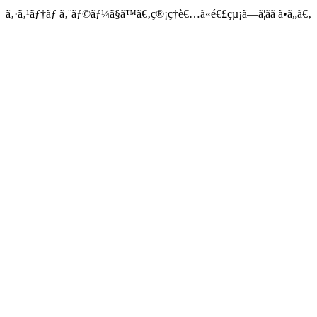
ã‚·ã‚¹ãƒ†ãƒ ã‚¨ãƒ©ãƒ¼ã§ã™ã€‚ç®¡ç†è€…ã«é€£çµ¡ã—ã¦ãã ã•ã„ã€‚