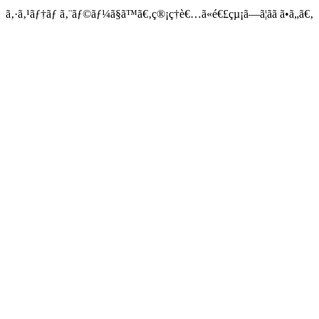
ã‚·ã‚¹ãƒ†ãƒ ã‚¨ãƒ©ãƒ¼ã§ã™ã€‚ç®¡ç†è€…ã«é€£çµ¡ã—ã¦ãã ã•ã„ã€‚