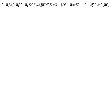
ã‚·ã‚¹ãƒ†ãƒ ã‚¨ãƒ©ãƒ¼ã§ã™ã€‚ç®¡ç†è€…ã«é€£çµ¡ã—ã¦ãã ã•ã„ã€‚