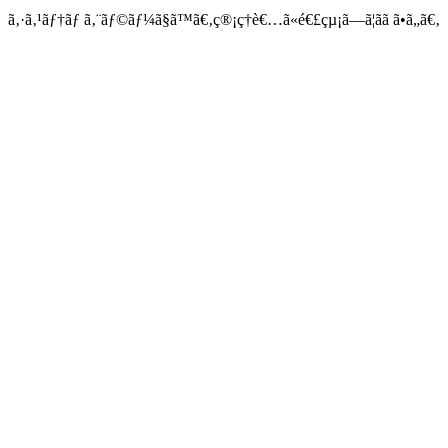
ã‚·ã‚¹ãƒ†ãƒ ã‚¨ãƒ©ãƒ¼ã§ã™ã€‚ç®¡ç†è€…ã«é€£çµ¡ã—ã¦ãã ã•ã„ã€‚