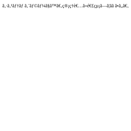
ã‚·ã‚¹ãƒ†ãƒ ã‚¨ãƒ©ãƒ¼ã§ã™ã€‚ç®¡ç†è€…ã«é€£çµ¡ã—ã¦ãã ã•ã„ã€‚